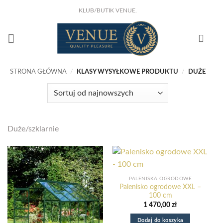
Przewiń
KLUB/BUTIK VENUE.
do
KLIKNIJ I ZOBACZ !
Już w sprze
NOWA KSIĄŻKA Joanny Marciniak Wróblewskiej
zawartości
Nowy e-book o odzyskaniu domu z nadmiaru rzeczy.
:
Dowiedz się więcej
STRONA GŁÓWNA
/
KLASY WYSYŁKOWE PRODUKTU
/
DUŻE
Szklarnia
ogrodowa
POPULAR
106
zielona
6,2
Duże/szklarnie
m²
PALENISKA OGRODOWE
Palenisko ogrodowe XXL –
100 cm
1 470,00
zł
Dodaj do koszyka