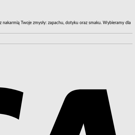
az nakarmią Twoje zmysły: zapachu, dotyku oraz smaku. Wybieramy dla
V