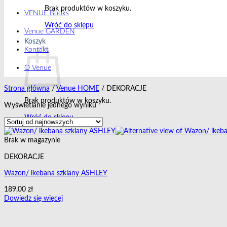
Brak produktów w koszyku.
VENUE Books
Wróć do sklepu
Venue GARDEN
Koszyk
Kontakt
O Venue
Strona główna
/
Venue HOME
/
DEKORACJE
Brak produktów w koszyku.
Wyświetlanie jednego wyniku
Wróć do sklepu
Brak w magazynie
DEKORACJE
Wazon/ ikebana szklany ASHLEY
189,00
zł
Dowiedz się więcej