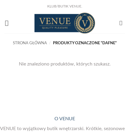
Przewiń
KLUB/BUTIK VENUE.
do
KLIKNIJ I ZOBACZ !
NOWA KSIĄŻKA Joanny Marciniak Wróblewskiej
zawartości
Już w sprzedaży!
STRONA GŁÓWNA
/
PRODUKTY OZNACZONE “DAFNE”
Nie znaleziono produktów, których szukasz.
O VENUE
VENUE to wyjątkowy butik wnętrzarski. Krótkie, sezonowe