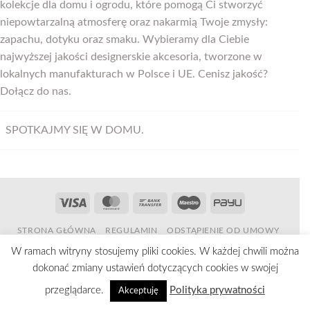
kolekcje dla domu i ogrodu, które pomogą Ci stworzyć
niepowtarzalną atmosferę oraz nakarmią Twoje zmysły:
zapachu, dotyku oraz smaku. Wybieramy dla Ciebie
najwyższej jakości designerskie akcesoria, tworzone w
lokalnych manufakturach w Polsce i UE. Cenisz jakość?
Dołącz do nas.
SPOTKAJMY SIĘ W DOMU.
Nowy e-book o odzyskaniu domu z nadmiaru rzeczy.
Visa
MasterCard
Bank
Maestro
PayU
Transfer
STRONA GŁÓWNA
REGULAMIN
ODSTĄPIENIE OD UMOWY
POLITYKA PRYWATNOŚCI
KONTAKT
W ramach witryny stosujemy pliki cookies. W każdej chwili można
Wszelkie prawa zastrzeżone 2026 ©
venuestory.pl
dokonać zmiany ustawień dotyczących cookies w swojej
przeglądarce.
Polityka prywatności
Akceptuję