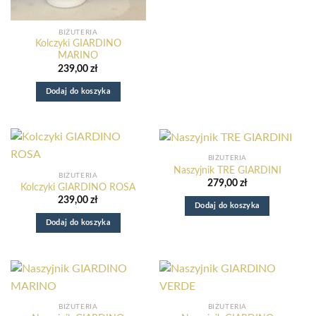
BIŻUTERIA
Kolczyki GIARDINO
MARINO
239,00
zł
Dodaj do koszyka
BIŻUTERIA
Naszyjnik TRE GIARDINI
BIŻUTERIA
279,00
zł
Kolczyki GIARDINO ROSA
Nowy e-book o odzyskaniu domu z nadmiaru rzeczy.
239,00
zł
:
Dowiedz się więcej
Dodaj do koszyka
Kolczyki
Dodaj do koszyka
GIARDINO
MARINO
BIŻUTERIA
BIŻUTERIA