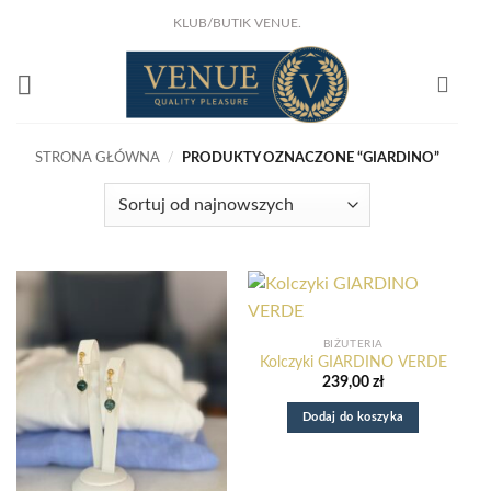
Przewiń
KLUB/BUTIK VENUE.
do
KLIKNIJ I ZOBACZ !
NOWA KSIĄŻKA Joanny Marciniak Wróblewskiej
zawartości
Już w sprzedaży!
STRONA GŁÓWNA
/
PRODUKTY OZNACZONE “GIARDINO”
BIŻUTERIA
Kolczyki GIARDINO VERDE
239,00
zł
Dodaj do koszyka