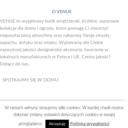
O VENUE
VENUE to wyjątkowy butik wnętrzarski. Krótkie, sezonowe
kolekcje dla domu i ogrodu, które pomogą Ci stworzyć
niepowtarzalną atmosferę oraz nakarmią Twoje zmysły:
zapachu, dotyku oraz smaku. Wybieramy dla Ciebie
najwyższej jakości designerskie akcesoria, tworzone w
lokalnych manufakturach w Polsce i UE. Cenisz jakość?
Dołącz do nas.
SPOTKAJMY SIĘ W DOMU.
W ramach witryny stosujemy pliki cookies. W każdej chwili można
Visa
MasterCard
Bank
Maestro
PayU
dokonać zmiany ustawień dotyczących cookies w swojej
Transfer
STRONA GŁÓWNA
REGULAMIN
ODSTĄPIENIE OD UMOWY
przeglądarce.
Polityka prywatności
Akceptuję
POLITYKA PRYWATNOŚCI
KONTAKT