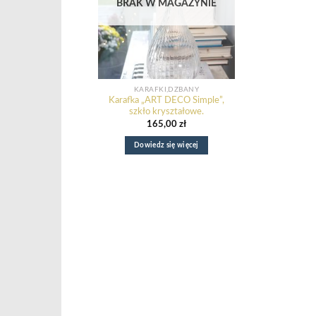
BRAK W MAGAZYNIE
KARAFKI,DZBANY
Karafka „ART DECO Simple”,
szkło kryształowe.
165,00
zł
Dowiedz się więcej