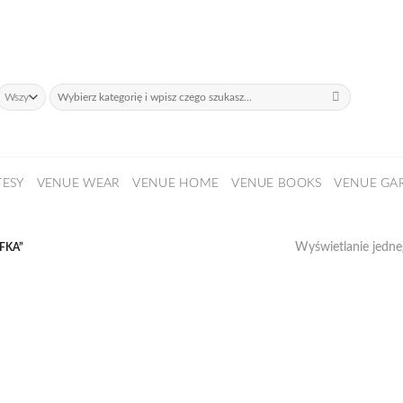
daży!
Szukaj:
TESY
VENUE WEAR
VENUE HOME
VENUE BOOKS
VENUE GA
Wyświetlanie jedn
FKA”