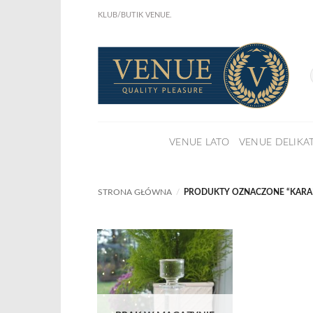
Przewiń
KLUB/BUTIK VENUE.
do
KLIKNIJ I ZOBACZ !
Już w sprze
zawartości
NOWA KSIĄŻKA Joanny Marciniak Wróblewskiej
Nowy e-book o odzyskaniu domu z nadmiaru rzeczy.
:
Dowiedz się więcej
Karafka
„ART
DECO
VENUE LATO
VENUE DELIKA
Simple”,
szkło
kryształowe.
STRONA GŁÓWNA
/
PRODUKTY OZNACZONE “KARA