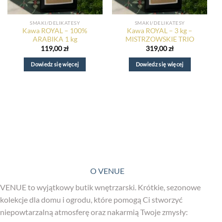
SMAKI/DELIKATESY
SMAKI/DELIKATESY
Kawa ROYAL – 100%
Kawa ROYAL – 3 kg –
ARABIKA 1 kg
MISTRZOWSKIE TRIO
119,00
zł
319,00
zł
Dowiedz się więcej
Dowiedz się więcej
O VENUE
VENUE to wyjątkowy butik wnętrzarski. Krótkie, sezonowe
kolekcje dla domu i ogrodu, które pomogą Ci stworzyć
niepowtarzalną atmosferę oraz nakarmią Twoje zmysły: