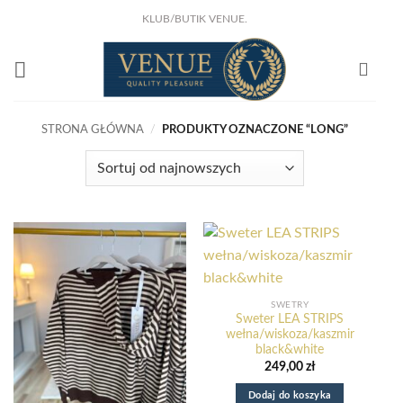
Przewiń
KLUB/BUTIK VENUE.
do
KLIKNIJ I ZOBACZ !
NOWA KSIĄŻKA Joanny Marciniak Wróblewskiej
zawartości
Już w sprzedaży!
STRONA GŁÓWNA
/
PRODUKTY OZNACZONE “LONG”
SWETRY
Sweter LEA STRIPS
wełna/wiskoza/kaszmir
black&white
249,00
zł
Dodaj do koszyka