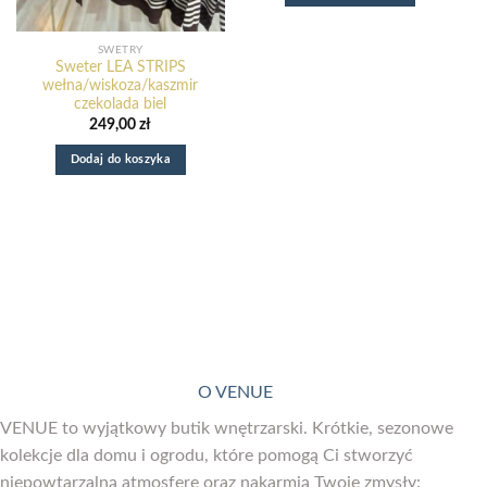
SWETRY
Sweter LEA STRIPS
wełna/wiskoza/kaszmir
czekolada biel
249,00
zł
Dodaj do koszyka
Nowy e-book o odzyskaniu domu z nadmiaru rzeczy.
:
Dowiedz się więcej
Sweter
LEA
STRIPS
O VENUE
wełna/wiskoza/kaszmir
czekolada
VENUE to wyjątkowy butik wnętrzarski. Krótkie, sezonowe
biel
kolekcje dla domu i ogrodu, które pomogą Ci stworzyć
niepowtarzalną atmosferę oraz nakarmią Twoje zmysły: