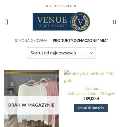
Przewiń
KLUB/BUTIK VENUE.
do
KLIKNIJ I ZOBACZ !
Już w sprze
NOWA KSIĄŻKA Joanny Marciniak Wróblewskiej
zawartości
Nowy e-book o odzyskaniu domu z nadmiaru rzeczy.
:
Dowiedz się więcej
STRONA GŁÓWNA
/
PRODUKTY OZNACZONE “MIA”
Sweter
MIA/
ecru
BIŻUTERIA
Kolczyki z perłami MIA gold
289,00
zł
BRAK W MAGAZYNIE
Dodaj do koszyka