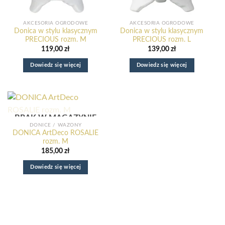
AKCESORIA OGRODOWE
AKCESORIA OGRODOWE
Donica w stylu klasycznym
Donica w stylu klasycznym
PRECIOUS rozm. M
PRECIOUS rozm. L
119,00
zł
139,00
zł
Dowiedz się więcej
Dowiedz się więcej
BRAK W MAGAZYNIE
DONICE / WAZONY
DONICA ArtDeco ROSALIE
Nowy e-book o odzyskaniu domu z nadmiaru rzeczy.
rozm. M
:
Dowiedz się więcej
185,00
zł
Donica
w
Dowiedz się więcej
stylu
klasycznym
PRECIOUS
rozm.
M