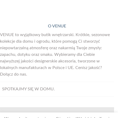
O VENUE
VENUE to wyjątkowy butik wnętrzarski. Krótkie, sezonowe
kolekcje dla domu i ogrodu, które pomogą Ci stworzyć
niepowtarzalną atmosferę oraz nakarmią Twoje zmysły:
zapachu, dotyku oraz smaku. Wybieramy dla Ciebie
najwyższej jakości designerskie akcesoria, tworzone w
lokalnych manufakturach w Polsce i UE. Cenisz jakość?
Dołącz do nas.
SPOTKAJMY SIĘ W DOMU.
Visa
MasterCard
Bank
Maestro
PayU