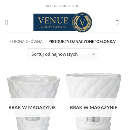
Przewiń
KLUB/BUTIK VENUE.
do
KLIKNIJ I ZOBACZ !
NOWA KSIĄŻKA Joanny Marciniak Wróblewskiej
zawartości
Już w sprzedaży!
STRONA GŁÓWNA
/
PRODUKTY OZNACZONE “OSŁONKA”
BRAK W MAGAZYNIE
BRAK W MAGAZYNIE