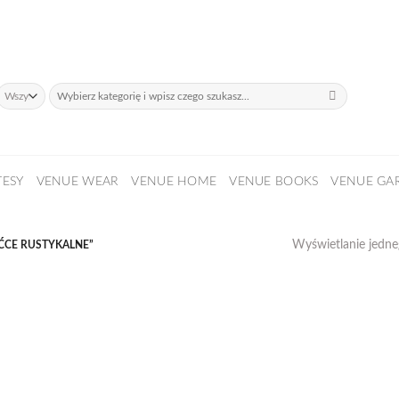
daży!
Szukaj:
TESY
VENUE WEAR
VENUE HOME
VENUE BOOKS
VENUE GA
Wyświetlanie jedn
ĆCE RUSTYKALNE”