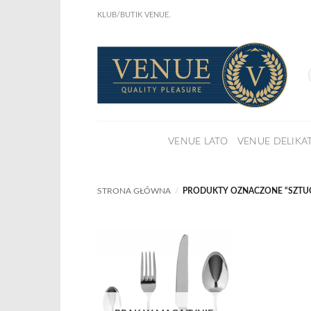
Przewiń
KLUB/BUTIK VENUE.
do
KLIKNIJ I ZOBACZ !
Już w sprze
zawartości
NOWA KSIĄŻKA Joanny Marciniak Wróblewskiej
Nowy e-book o odzyskaniu domu z nadmiaru rzeczy.
:
Dowiedz się więcej
Sztućce
AMELIA
–
VENUE LATO
VENUE DELIKA
Lene
Bjerre,
komplet
4
STRONA GŁÓWNA
/
PRODUKTY OZNACZONE “SZTU
x
4
szt.