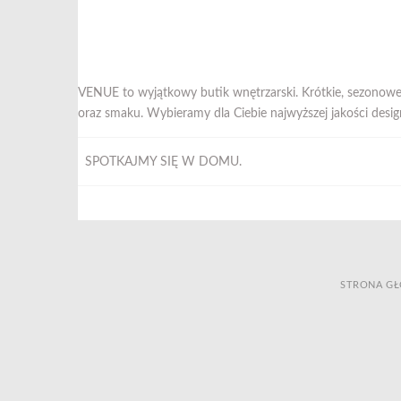
VENUE to wyjątkowy butik wnętrzarski. Krótkie, sezonowe
oraz smaku. Wybieramy dla Ciebie najwyższej jakości desig
SPOTKAJMY SIĘ W DOMU.
STRONA G