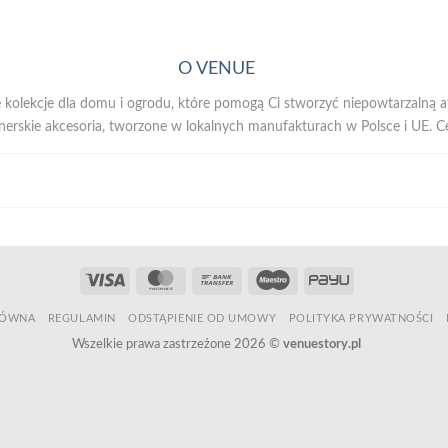
O VENUE
 kolekcje dla domu i ogrodu, które pomogą Ci stworzyć niepowtarzalną 
nerskie akcesoria, tworzone w lokalnych manufakturach w Polsce i UE. Ce
Visa
MasterCard
Bank
Maestro
PayU
Transfer
ŁÓWNA
REGULAMIN
ODSTĄPIENIE OD UMOWY
POLITYKA PRYWATNOŚCI
Wszelkie prawa zastrzeżone 2026 ©
venuestory.pl