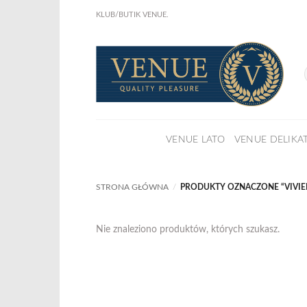
Przewiń
KLUB/BUTIK VENUE.
do
KLIKNIJ I ZOBACZ !
Już w sprze
zawartości
NOWA KSIĄŻKA Joanny Marciniak Wróblewskiej
VENUE LATO
VENUE DELIKA
STRONA GŁÓWNA
/
PRODUKTY OZNACZONE “VIVIE
Nie znaleziono produktów, których szukasz.