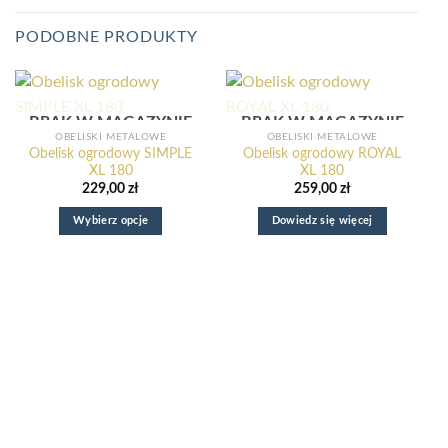
PODOBNE PRODUKTY
BRAK W MAGAZYNIE
BRAK W MAGAZYNIE
OBELISKI METALOWE
OBELISKI METALOWE
Obelisk ogrodowy SIMPLE
Obelisk ogrodowy ROYAL
XL 180
XL 180
229,00
zł
259,00
zł
Wybierz opcje
Dowiedz się więcej
Ten
produkt
ma
wiele
wariantów.
Opcje
można
wybrać
na
stronie