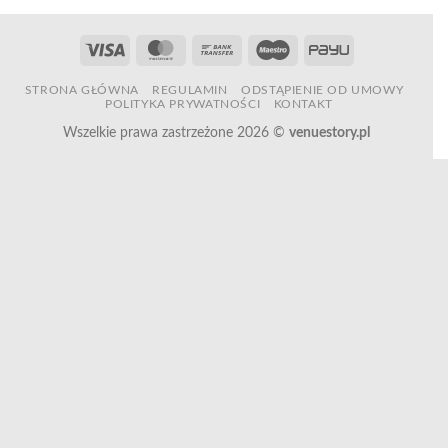
Visa
MasterCard
Bank
Maestro
PayU
Transfer
STRONA GŁÓWNA
REGULAMIN
ODSTĄPIENIE OD UMOWY
POLITYKA PRYWATNOŚCI
KONTAKT
Wszelkie prawa zastrzeżone 2026 ©
venuestory.pl