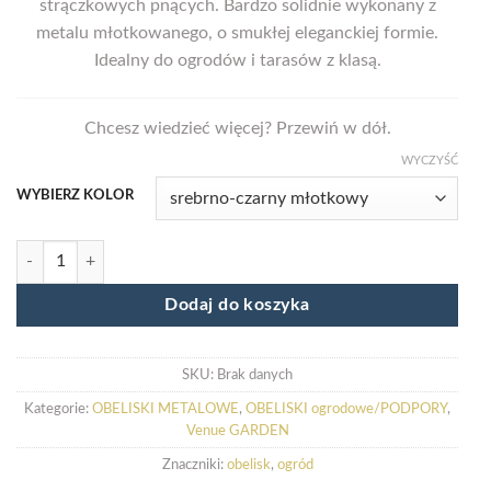
strączkowych pnących. Bardzo solidnie wykonany z
metalu młotkowanego, o smukłej eleganckiej formie.
Idealny do ogrodów i tarasów z klasą.
Chcesz wiedzieć więcej? Przewiń w dół.
WYCZYŚĆ
WYBIERZ KOLOR
ilość Obelisk ogrodowy SIMPLE S 90
Dodaj do koszyka
SKU:
Brak danych
Kategorie:
OBELISKI METALOWE
,
OBELISKI ogrodowe/PODPORY
,
Venue GARDEN
Znaczniki:
obelisk
,
ogród