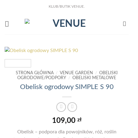
Przewiń
KLUB/BUTIK VENUE.
do
KLIKNIJ I ZOBACZ !
Już w sprze
NOWA KSIĄŻKA Joanny Marciniak Wróblewskiej
zawartości
Nowy e-book o odzyskaniu domu z nadmiaru rzeczy.
:
Dowiedz się więcej
Obelisk
ogrodowy
SIMPLE
S
90
STRONA GŁÓWNA
/
VENUE GARDEN
/
OBELISKI
OGRODOWE/PODPORY
/
OBELISKI METALOWE
Obelisk ogrodowy SIMPLE S 90
109,00
zł
Obelisk – podpora dla powojników, róż, roślin