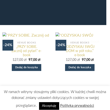
VENUE BOOKS
VENUE BOOKS
-24%
-24%
„PRZY SOBIE.
„ODZYSKAJ SWÓJ
Zacznij od pytań” e-
DOM w pół roku.”
book
e-book
Pierwotna
Aktualna
Pierwotna
Aktualna
127,00
zł
97,00
zł
127,00
zł
97,00
zł
cena
cena
cena
cena
wynosiła:
wynosi:
wynosiła:
wynosi:
Dodaj do koszyka
Dodaj do koszyka
127,00 zł.
97,00 zł.
127,00 zł.
97,00 zł.
W ramach witryny stosujemy pliki cookies. W każdej chwili można
2018 © Venue – Wszelkie prawa zastrzeżone.
dokonać zmiany ustawień dotyczących cookies w swojej
przeglądarce.
Polityka prywatności
Akceptuję