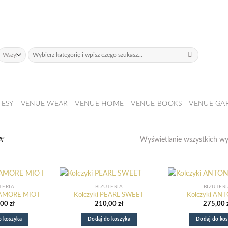
daży!
Szukaj:
TESY
VENUE WEAR
VENUE HOME
VENUE BOOKS
VENUE GA
Wyświetlanie wszystkich w
A”
TERIA
BIŻUTERIA
BIŻUTER
 AMORE MIO I
Kolczyki PEARL SWEET
Kolczyki AN
,00
zł
210,00
zł
275,00
o koszyka
Dodaj do koszyka
Dodaj do kos