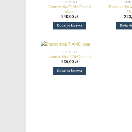
BIŻUTERIA
BIŻU
Bransoletka TIAMO pearl
Bransoletka
silver
1
240,00
zł
220
Nowy e-book o odzyskaniu domu z nadmiaru rzeczy.
Dodaj do koszyka
Dodaj d
:
Dowiedz się więcej
Bransoletka
AMORE
MIO
II
BIŻUTERIA
Bransoletka TIAMO pearl
235,00
zł
Dodaj do koszyka