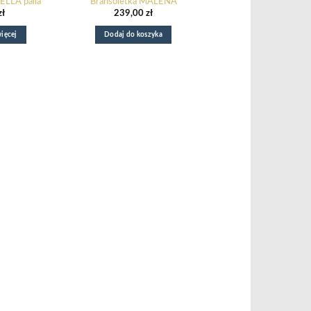
ELLA palla
Bransoletka MALENA
zł
239,00
zł
ięcej
Dodaj do koszyka