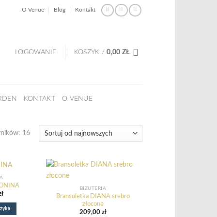
O Venue
Blog
Kontakt
LOGOWANIE
KOSZYK /
0,00
ZŁ
RDEN
KONTAKT
O VENUE
Posortowane
yników: 16
według
najnowszych
IA
TONINA
BIŻUTERIA
zł
Bransoletka DIANA srebro
złocone
zyka
209,00
zł