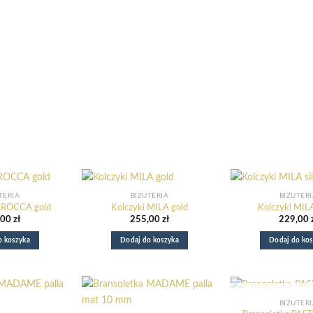
TERIA
BIŻUTERIA
BIŻUTER
AROCCA gold
Kolczyki MILA gold
Kolczyki MILA
,00
zł
255,00
zł
229,00
o koszyka
Dodaj do koszyka
Dodaj do kos
BRAK W MAG
BIŻUTER