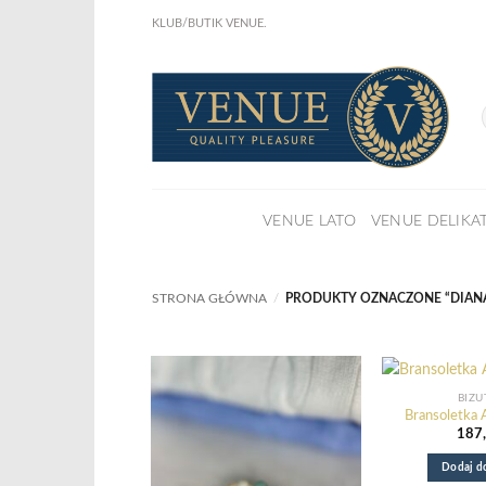
Przewiń
KLUB/BUTIK VENUE.
do
KLIKNIJ I ZOBACZ !
Już w sprze
zawartości
NOWA KSIĄŻKA Joanny Marciniak Wróblewskiej
VENUE LATO
VENUE DELIKA
STRONA GŁÓWNA
/
PRODUKTY OZNACZONE “DIAN
BIŻU
Bransoletka
187
Dodaj d