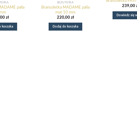
Bransoletka PAST
TERIA
BIŻUTERIA
239,00
 MADAME palla
Bransoletka MADAME palla
0mm
mat 10 mm
Dowiedz się w
,00
zł
220,00
zł
o koszyka
Dodaj do koszyka