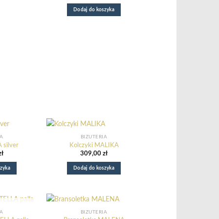
Dodaj do koszyka
IA
BIŻUTERIA
 silver
Kolczyki MALIKA
zł
309,00
zł
zyka
Dodaj do koszyka
AZYNIE
IA
BIŻUTERIA