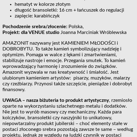
hematyt w kolorze złotym
długość bransoletki: 16 cm + łańcuszek do regulacji
zapięcie: karabińczyk
Pochodzenie srebra/złocenie:
Polska,
Projekt: dla VENUE studio
Joanna Marciniak Wróblewska
AMAZONIT nazywany jest KAMIENIEM MŁODOŚCI i
DOBROBYTU. To także kamień symbolizujący nadzieję i
optymizm. Pomaga w walce z lękami i zmartwieniami,
stabilizuje nastroje i emocje. Przegania smutek. To kamień
wprowadzający harmonię i zrozumienie do związków.
Amazonit wyzwala w nas kreatywność i śmiałość. Jest
ulubionym kamieniem artystów: pisarzy, muzyków, malarzy
czy rzeźbiarzy. Przynosi także szczęście, pieniądze i dobrobyt
finansowy.
UWAGA – nasza biżuteria to produkt artystyczny
, rzemiosło
oparte na wykorzystaniu szlachetnego metalu i dodatków.
Nie jest to wyrób masowy czy mechaniczny. Każda para
kolczyków, bransoletki czy naszyjniki to unikatowy,
niepowtarzalny produkt jubilerski – choć elementy stałe w
postaci złoconego srebra pozostają zawsze te same – według
projektu, jednak ze względu na ludzki czynnik w postaci