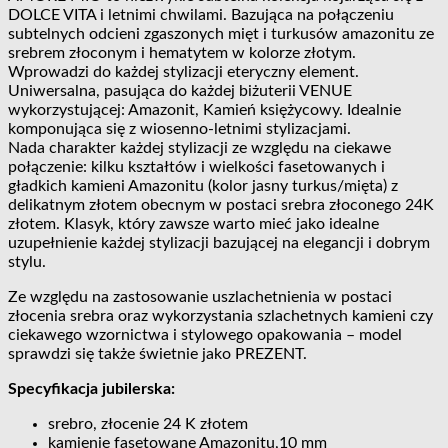
DOLCE VITA i letnimi chwilami. Bazująca na połączeniu
subtelnych odcieni zgaszonych mięt i turkusów amazonitu ze
srebrem złoconym i hematytem w kolorze złotym.
Wprowadzi do każdej stylizacji eteryczny element.
Uniwersalna, pasująca do każdej biżuterii VENUE
wykorzystującej: Amazonit, Kamień księżycowy. Idealnie
komponująca się z wiosenno-letnimi stylizacjami.
Nada charakter każdej stylizacji ze względu na ciekawe
połączenie: kilku kształtów i wielkości fasetowanych i
gładkich kamieni Amazonitu (kolor jasny turkus/mięta) z
delikatnym złotem obecnym w postaci srebra złoconego 24K
złotem. Klasyk, który zawsze warto mieć jako idealne
uzupełnienie każdej stylizacji bazującej na elegancji i dobrym
stylu.
Ze względu na zastosowanie uszlachetnienia w postaci
złocenia srebra oraz wykorzystania szlachetnych kamieni czy
ciekawego wzornictwa i stylowego opakowania – model
sprawdzi się także świetnie jako PREZENT.
Specyfikacja jubilerska:
srebro, złocenie 24 K złotem
kamienie fasetowane Amazonitu,10 mm