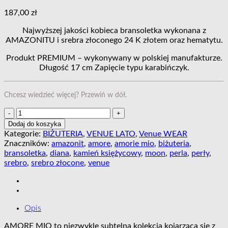
187,00
zł
Najwyższej jakości kobieca bransoletka wykonana z
AMAZONITU i srebra złoconego 24 K złotem oraz hematytu.
Produkt PREMIUM – wykonywany w polskiej manufakturze.
Długość 17 cm Zapięcie typu karabińczyk.
Chcesz wiedzieć więcej? Przewiń w dół.
ilość
Bransoletka
Dodaj do koszyka
AMORE
Kategorie:
BIŻUTERIA
,
VENUE LATO
,
Venue WEAR
MIO
Znaczników:
amazonit
,
amore
,
amorie mio
,
biżuteria
,
I
bransoletka
,
diana
,
kamień księżycowy
,
moon
,
perla
,
perły
,
srebro
,
srebro złocone
,
venue
Opis
AMORE MIO to niezwykle subtelna kolekcja kojarząca się z