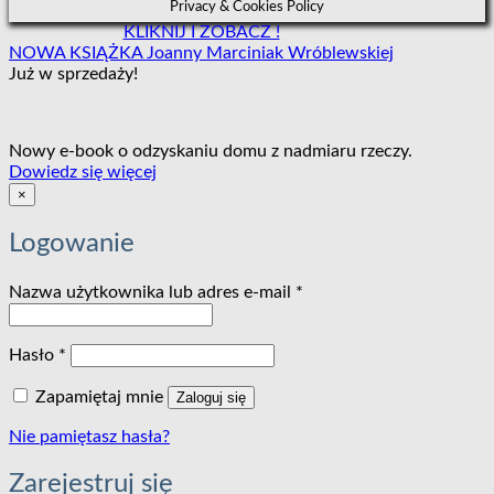
Privacy & Cookies Policy
KLIKNIJ I ZOBACZ !
NOWA KSIĄŻKA Joanny Marciniak Wróblewskiej
Już w sprzedaży!
Nowy e-book o odzyskaniu domu z nadmiaru rzeczy.
:
Dowiedz się więcej
Bransoletka
×
AMORE
MIO
Logowanie
I
Wymagane
Nazwa użytkownika lub adres e-mail
*
Wymagane
Hasło
*
Zapamiętaj mnie
Zaloguj się
Nie pamiętasz hasła?
Zarejestruj się