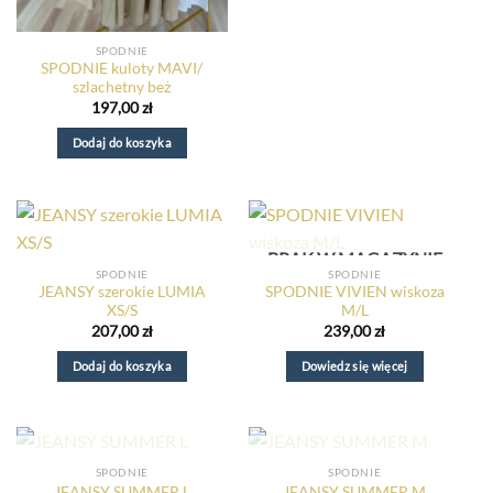
SPODNIE
SPODNIE kuloty MAVI/
szlachetny beż
197,00
zł
Dodaj do koszyka
BRAK W MAGAZYNIE
SPODNIE
SPODNIE
JEANSY szerokie LUMIA
SPODNIE VIVIEN wiskoza
XS/S
M/L
207,00
zł
239,00
zł
Dodaj do koszyka
Dowiedz się więcej
BRAK W MAGAZYNIE
BRAK W MAGAZYNIE
SPODNIE
SPODNIE
JEANSY SUMMER L
JEANSY SUMMER M