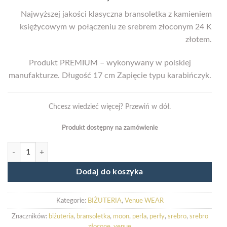
Najwyższej jakości klasyczna bransoletka z kamieniem
księżycowym w połączeniu ze srebrem złoconym 24 K
złotem.
Produkt PREMIUM – wykonywany w polskiej
manufakturze. Długość 17 cm Zapięcie typu karabińczyk.
Chcesz wiedzieć więcej? Przewiń w dół.
Produkt dostępny na zamówienie
ilość Bransoletka MOON
Dodaj do koszyka
Kategorie:
BIŻUTERIA
,
Venue WEAR
Znaczników:
biżuteria
,
bransoletka
,
moon
,
perla
,
perły
,
srebro
,
srebro
złocone
,
venue