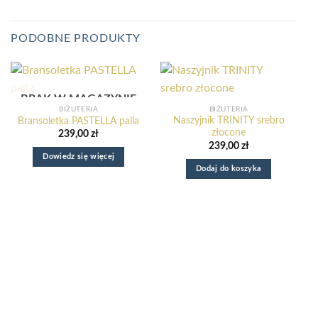
PODOBNE PRODUKTY
BRAK W MAGAZYNIE
BIŻUTERIA
BIŻUTERIA
Naszyjnik TRINITY srebro
Bransoletka PASTELLA palla
złocone
239,00
zł
239,00
zł
Dowiedz się więcej
Dodaj do koszyka