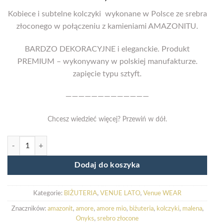
Kobiece i subtelne kolczyki wykonane w Polsce ze srebra
złoconego w połączeniu z kamieniami AMAZONITU.
BARDZO DEKORACYJNE i eleganckie. Produkt
PREMIUM – wykonywany w polskiej manufakturze.
zapięcie typu sztyft.
—————————————
Chcesz wiedzieć więcej? Przewiń w dół.
ilość Kolczyki AMORE MIO I
Dodaj do koszyka
Kategorie:
BIŻUTERIA
,
VENUE LATO
,
Venue WEAR
Znaczników:
amazonit
,
amore
,
amore mio
,
biżuteria
,
kolczyki
,
malena
,
Onyks
,
srebro złocone