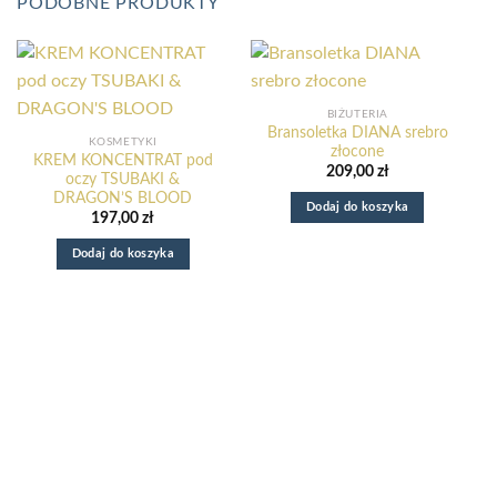
PODOBNE PRODUKTY
BIŻUTERIA
Bransoletka DIANA srebro
KOSMETYKI
złocone
KREM KONCENTRAT pod
209,00
zł
oczy TSUBAKI &
DRAGON’S BLOOD
Dodaj do koszyka
197,00
zł
Dodaj do koszyka