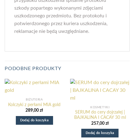
przypadku uszkodzenia spisanie protokołu
szkody popartego wykonanymi zdjęciami
uszkodzonego przedmiotu. Bez protokołu i
potwierdzonego przez kuriera uszkodzenia,
reklamacje nie będą uwzględniane.
PODOBNE PRODUKTY
BIŻUTERIA
Kolczyki z perłami MIA gold
KOSMETYKI
289,00
zł
SERUM do cery dojrzałej |
BAJKALINA I CACAY 30 ml
Dodaj do koszyka
257,00
zł
Dodaj do koszyka