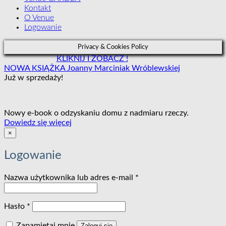
Kontakt
O Venue
Logowanie
Privacy & Cookies Policy
KLIKNIJ I ZOBACZ !
NOWA KSIĄŻKA Joanny Marciniak Wróblewskiej
Już w sprzedaży!
Nowy e-book o odzyskaniu domu z nadmiaru rzeczy.
:
Dowiedz się więcej
Kolczyki
×
SUBTEL
CALMA
Logowanie
Wymagane
Nazwa użytkownika lub adres e-mail
*
Wymagane
Hasło
*
Zapamiętaj mnie
Zaloguj się