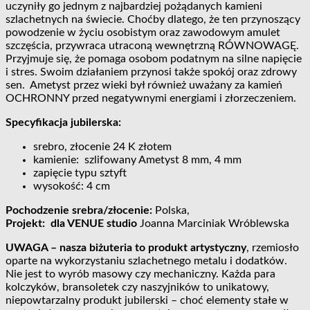
uczyniły go jednym z najbardziej pożądanych kamieni
szlachetnych na świecie. Choćby dlatego, że ten przynoszący
powodzenie w życiu osobistym oraz zawodowym amulet
szczęścia, przywraca utraconą wewnętrzną RÓWNOWAGĘ.
Przyjmuje się, że pomaga osobom podatnym na silne napięcie
i stres. Swoim działaniem przynosi także spokój oraz zdrowy
sen. Ametyst przez wieki był również uważany za kamień
OCHRONNY przed negatywnymi energiami i złorzeczeniem.
Specyfikacja jubilerska:
srebro, złocenie 24 K złotem
kamienie: szlifowany Ametyst 8 mm, 4 mm
zapięcie typu sztyft
wysokość: 4 cm
Pochodzenie srebra/złocenie:
Polska,
Projekt: dla VENUE studio
Joanna Marciniak Wróblewska
UWAGA – nasza biżuteria to produkt artystyczny
, rzemiosło
oparte na wykorzystaniu szlachetnego metalu i dodatków.
Nie jest to wyrób masowy czy mechaniczny. Każda para
kolczyków, bransoletek czy naszyjników to unikatowy,
niepowtarzalny produkt jubilerski – choć elementy stałe w