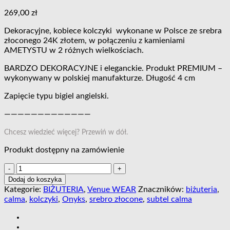
269,00
zł
Dekoracyjne, kobiece kolczyki wykonane w Polsce ze srebra
złoconego 24K złotem, w połączeniu z kamieniami
AMETYSTU w 2 różnych wielkościach.
BARDZO DEKORACYJNE i eleganckie. Produkt PREMIUM –
wykonywany w polskiej manufakturze. Długość 4 cm
Zapięcie typu bigiel angielski.
—————————————
Chcesz wiedzieć więcej? Przewiń w dół.
Produkt dostępny na zamówienie
ilość
Kolczyki
Dodaj do koszyka
SUBTEL
Kategorie:
BIŻUTERIA
,
Venue WEAR
Znaczników:
biżuteria
,
CALMA
calma
,
kolczyki
,
Onyks
,
srebro złocone
,
subtel calma