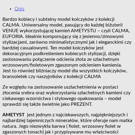
Opis
Bardzo kobiecy i subtelny model kolczyków z kolekcji
CALMA. Uniwersalny model, pasujący do każdej biżuterii
VENUE wykorzystującej kamień AMETYSTU – czyli CALMA,
EUFORIA. Idealnie komponujący się z jesienno/zimowymi
stylizacjami, zarówno minimalistycznymi jak i eleganckimi czy
bardziej casualowymi. Ten model kolczyków jest
dekoracyjnym podkreśleniem kobiecych stylizacji, dzięki
zastosowaniu połączenie odcienia złota ze szlachetnym
wrzosowym/fioletowym zgaszonym odcieniem kamienia.
Jest to również bliźniaczy model dla wszystkich kolczyków,
bransoletek czy naszyjników z kolekcji CALMA
Ze względu na zastosowanie uszlachetnienia w postaci
złocenia srebra oraz wykorzystania szlachetnych kamieni czy
ciekawego wzornictwa i stylowego opakowania – model
sprawdzi się także świetnie jako PREZENT.
AMETYST
jest jednym z najciekawszych, najpiękniejszych i
najbardziej tajemniczych minerałów, które oferuje nam matka
natura. Jego niezwykła barwa ( fiolet, wrzosowy fiolet w
zgaszonych tonach) jak i przypisywane mu właściwości