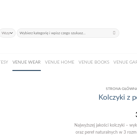
daży!
Szukaj:
TESY
VENUE WEAR
VENUE HOME
VENUE BOOKS
VENUE GA
STRONA GŁÓWN
Kolczyki z 
Najwyższej jakości kolczyki – wy
oraz pereł naturalnych w 3 ro