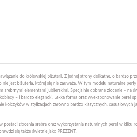
awiązanie do królewskiej biżuterii. Z jednej strony delikatne, o bardzo pr
nie jest biżuteria, której się nie zauważa. W tym modelu naturalne perły
 srebrnymi elementami jubilerskimi. Specjalnie dobrane złocenie – na świet
biecy – i bardzo elegancki. Lekka forma oraz wyeksponowanie pereł spraw
ie kolczyków w stylizacjach zarówno bardzo klasycznych, casualowych jak
 postaci złocenia srebra oraz wykorzystania naturalnych pereł w kilku r
rawdzi się także świetnie jako PREZENT.