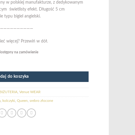
 w polskiej manufakturze, z dedykowanym
ym świetlisty efekt. Długość 5 cm
e typu bigiel angielski.
——————————
ieć więcej? Przewiń w dół.
dostępny na zamówienie
daj do koszyka
BIŻUTERIA
,
Venue WEAR
a
,
kolczyki
,
Queen
,
srebro złocone