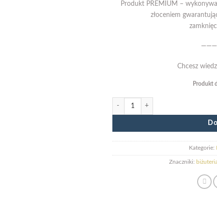
Produkt PREMIUM – wykonywany
złoceniem gwarantując
zamknięci
———
Chcesz wiedz
Produkt 
ilość Kolczyki z perłami QUEEN gold
Do
Kategorie:
Znaczniki:
biżuteri