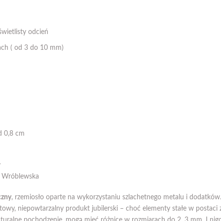
wietlisty odcień
ach ( od 3 do 10 mm)
d 0,8 cm
y
k Wróblewska
czny
, rzemiosło oparte na wykorzystaniu szlachetnego metalu i dodatków
owy, niepowtarzalny produkt jubilerski – choć elementy stałe w postaci
aturalne pochodzenie, mogą mieć różnicę w rozmiarach do 2, 3 mm. I nigd