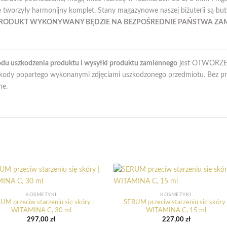
ie tworzyły harmonijny komplet. Stany magazynowe naszej biżuterii są but
RODUKT WYKONYWANY BĘDZIE NA BEZPOŚREDNIE PAŃSTWA ZA
du uszkodzenia produktu i wysyłki produktu zamiennego
jest OTWORZEN
zkody popartego wykonanymi zdjęciami uszkodzonego przedmiotu. Bez pro
ne.
KOSMETYKI
KOSMETYKI
UM przeciw starzeniu się skóry |
SERUM przeciw starzeniu się skóry 
WITAMINA C, 30 ml
WITAMINA C, 15 ml
297,00
zł
227,00
zł