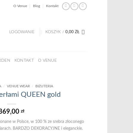
O Venue
Blog
Kontakt
LOGOWANIE
KOSZYK /
0,00
ZŁ
RDEN
KONTAKT
O VENUE
A
/
VENUE WEAR
/
BIŻUTERIA
perłami QUEEN gold
369,00
zł
konane w Polsce, w 100 % ze srebra złoconego
zmiarach. BARDZO DEKORACYJNE i eleganckie.