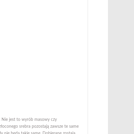
. Nie jest to wyrób masowy czy
 złoconego srebra pozostają zawsze te same
y nie będą takie same. Dobierane zostają