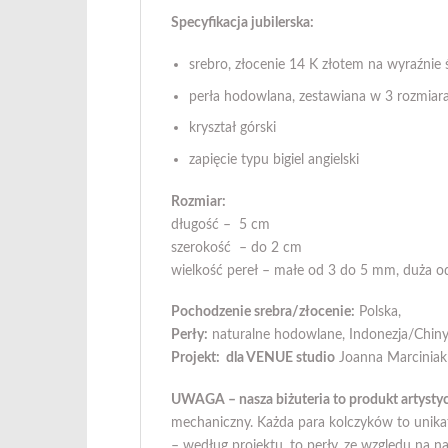
Specyfikacja jubilerska:
srebro, złocenie 14 K złotem na wyraźnie ś
perła hodowlana, zestawiana w 3 rozmiar
kryształ górski
zapięcie typu bigiel angielski
Rozmiar:
długość – 5 cm
szerokość – do 2 cm
wielkość pereł – małe od 3 do 5 mm, duża o
Pochodzenie srebra/złocenie:
Polska,
Perły:
naturalne hodowlane, Indonezja/Chin
Projekt: dla VENUE studio
Joanna Marcinia
UWAGA – nasza biżuteria to produkt artysty
mechaniczny. Każda para kolczyków to unikat
– według projektu, to perły, ze względu na n