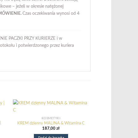
ikowe – jeżeli w okresie natężonej
MÓWIENIE.
Czas oczekiwania wynosi od 4
IE PACZKI PRZY KURIERZE i w
tokołu i potwierdzonego przez kuriera
KOSMETYKI
|
KREM dzienny MALINA & Witamina C
187,00
zł
Dodaj do koszyka