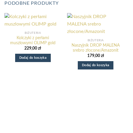
PODOBNE PRODUKTY
BIŻUTERIA
Kolczyki z perłami
BIŻUTERIA
muszlowymi OLIMP gold
Naszyjnik DROP MALENA
229,00
zł
srebro złocone/Amazonit
179,00
zł
Dodaj do koszyka
Dodaj do koszyka