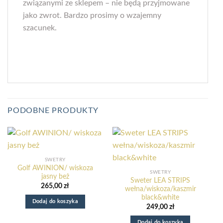
związanymi ze sklepem – nie będą przyjmowane
jako zwrot. Bardzo prosimy o wzajemny
szacunek.
PODOBNE PRODUKTY
SWETRY
Golf AWINION/ wiskoza
SWETRY
jasny beż
Sweter LEA STRIPS
265,00
zł
wełna/wiskoza/kaszmir
black&white
Dodaj do koszyka
249,00
zł
Dodaj do koszyka