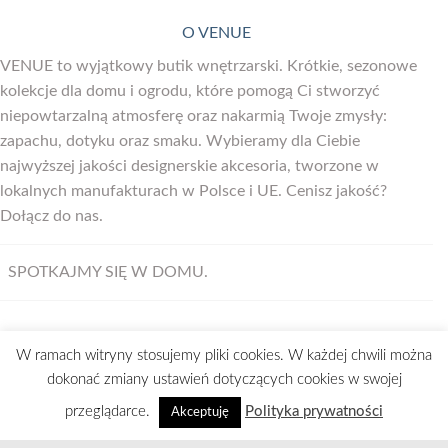
O VENUE
VENUE to wyjątkowy butik wnętrzarski. Krótkie, sezonowe
kolekcje dla domu i ogrodu, które pomogą Ci stworzyć
niepowtarzalną atmosferę oraz nakarmią Twoje zmysły:
zapachu, dotyku oraz smaku. Wybieramy dla Ciebie
najwyższej jakości designerskie akcesoria, tworzone w
lokalnych manufakturach w Polsce i UE. Cenisz jakość?
Dołącz do nas.
SPOTKAJMY SIĘ W DOMU.
W ramach witryny stosujemy pliki cookies. W każdej chwili można
Visa
MasterCard
Bank
Maestro
PayU
dokonać zmiany ustawień dotyczących cookies w swojej
Transfer
przeglądarce.
Polityka prywatności
Akceptuję
STRONA GŁÓWNA
REGULAMIN
ODSTĄPIENIE OD UMOWY
POLITYKA PRYWATNOŚCI
KONTAKT