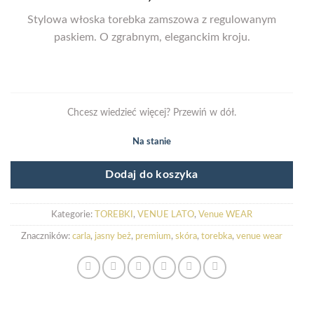
Stylowa włoska torebka zamszowa z regulowanym
paskiem. O zgrabnym, eleganckim kroju.
Chcesz wiedzieć więcej? Przewiń w dół.
Na stanie
Dodaj do koszyka
Kategorie:
TOREBKI
,
VENUE LATO
,
Venue WEAR
Znaczników:
carla
,
jasny beż
,
premium
,
skóra
,
torebka
,
venue wear