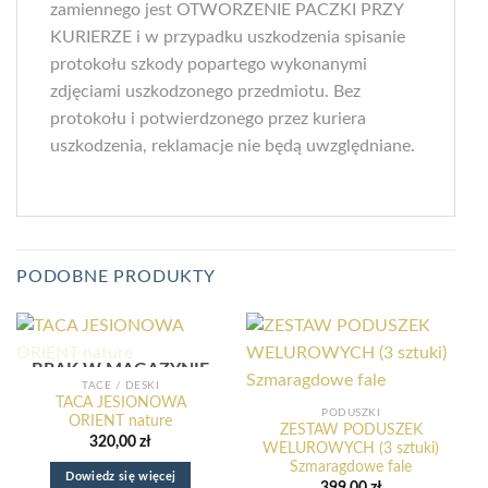
zamiennego jest OTWORZENIE PACZKI PRZY
KURIERZE i w przypadku uszkodzenia spisanie
protokołu szkody popartego wykonanymi
zdjęciami uszkodzonego przedmiotu. Bez
protokołu i potwierdzonego przez kuriera
uszkodzenia, reklamacje nie będą uwzględniane.
PODOBNE PRODUKTY
BRAK W MAGAZYNIE
TACE / DESKI
TACA JESIONOWA
PODUSZKI
ORIENT nature
ZESTAW PODUSZEK
320,00
zł
WELUROWYCH (3 sztuki)
Szmaragdowe fale
Dowiedz się więcej
399,00
zł