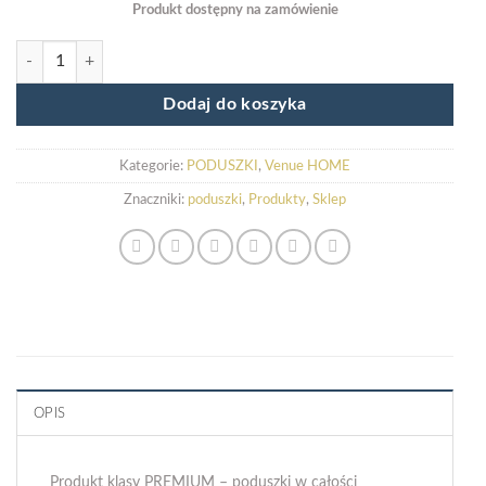
Produkt dostępny na zamówienie
ilość ZESTAW PODUSZEK WELUROWYCH (3 sztuki) ROYAL
Dodaj do koszyka
Kategorie:
PODUSZKI
,
Venue HOME
Znaczniki:
poduszki
,
Produkty
,
Sklep
OPIS
Produkt klasy PREMIUM – poduszki w całości