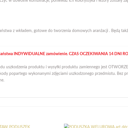
yć w dowolne kombinacje, ponieważ ich kolorystyka i wzory zostały zap
ństwa z wkładem, gotowe do tworzenia domowych aranżacji . Będą także
 na Państwa INDYWIDUALNE zamówienie.
CZAS OCZEKIWANIA 14 DNI 
wodu uszkodzenia produktu i wysyłki produktu zamiennego jest OTWOR
zkody popartego wykonanymi zdjęciami uszkodzonego przedmiotu. Bez pro
ne.