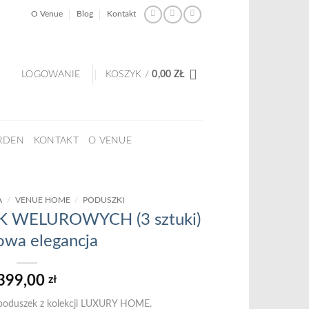
O Venue
Blog
Kontakt
LOGOWANIE
KOSZYK /
0,00
ZŁ
RDEN
KONTAKT
O VENUE
A
/
VENUE HOME
/
PODUSZKI
 WELUROWYCH (3 sztuki)
wa elegancja
399,00
zł
poduszek z kolekcji LUXURY HOME.