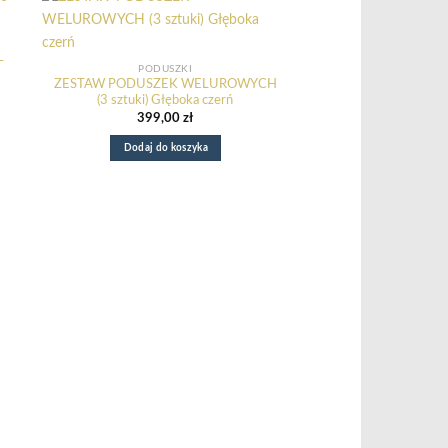
PODUSZ
–
PODUSZKA WELUROW
PODUSZKI
kwiat
ZESTAW PODUSZEK WELUROWYCH
169,0
(3 sztuki) Głęboka czerń
399,00
zł
Dodaj do ko
Dodaj do koszyka