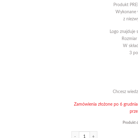
Produkt PREM
Wykonane w
z niezwy
Logo znajduje s
Rozmiar
W skład
3 po
Chcesz wiedz
Zamówienia złożone po 6 grudni
prze
Produkt 
ilość ZESTAW PODUSZEK WELUROWYC