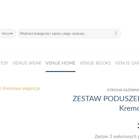
daży!
Szukaj:
TESY
VENUE WEAR
VENUE HOME
VENUE BOOKS
VENUE GA
STRONA GŁÓWN
ZESTAW PODUSZEK
Kremo
Zestaw 3 welurowych 