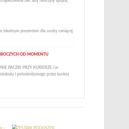
rojektowane tak, aby tworzyły spójną
 idealnym prezentem dla osoby ceniącej
ROBOCZYCH OD MOMENTU
ZENIE PACZKI PRZY KURIERZE i w
tokołu i potwierdzonego przez kuriera