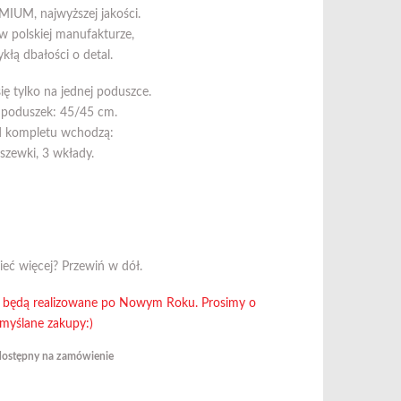
IUM, najwyższej jakości.
 polskiej manufakturze,
kłą dbałości o detal.
ię tylko na jednej poduszce.
 poduszek: 45/45 cm.
 kompletu wchodzą:
szewki, 3 wkłady.
ieć więcej? Przewiń w dół.
a będą realizowane po Nowym Roku. Prosimy o
myślane zakupy:)
dostępny na zamówienie
H (3 sztuki) Kremowa elegancja