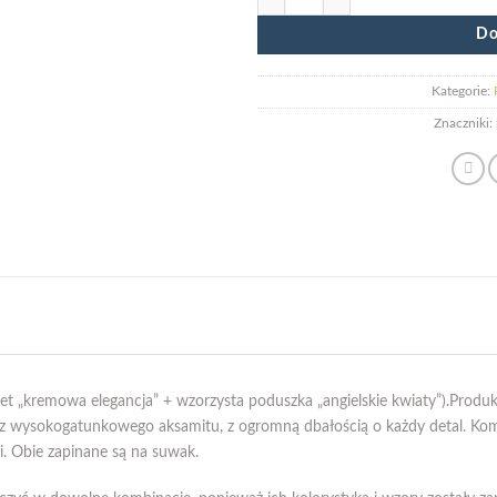
Do
Kategorie:
Znaczniki:
 „kremowa elegancja” + wzorzysta poduszka „angielskie kwiaty”).Produ
z wysokogatunkowego aksamitu, z ogromną dbałością o każdy detal. Kom
 Obie zapinane są na suwak.