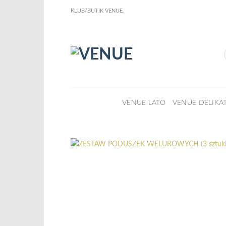
Przewiń
KLUB/BUTIK VENUE.
do
KLIKNIJ I ZOBACZ !
Już w sprze
zawartości
NOWA KSIĄŻKA Joanny Marciniak Wróblewskiej
Nowy e-book o odzyskaniu domu z nadmiaru rzeczy.
:
Dowiedz się więcej
ZESTAW
PODUSZEK
WELUROWYCH
VENUE LATO
VENUE DELIKA
(3
sztuki)
Kremowa
elegancja