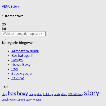
VENUEstory
1 Komentarz
09
lut
Kategorie blogowe
Atmosfera domu
Bez kategorii
Design
Nowe Boxy
Styl
Subskrypcje
Zakupy
Tagi
story
box
boxy
blog
design
dom
kolekcja
moda
sklep
SPRINGstory
subskrypcje
summerstory
wiosna