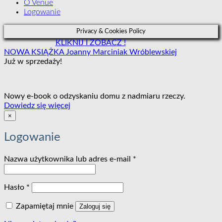
O Venue
Logowanie
Privacy & Cookies Policy
KLIKNIJ I ZOBACZ !
NOWA KSIĄŻKA Joanny Marciniak Wróblewskiej
Już w sprzedaży!
Nowy e-book o odzyskaniu domu z nadmiaru rzeczy.
:
Dowiedz się więcej
VENUEstory
×
Logowanie
Wymagane
Nazwa użytkownika lub adres e-mail
*
Wymagane
Hasło
*
Zapamiętaj mnie
Zaloguj się