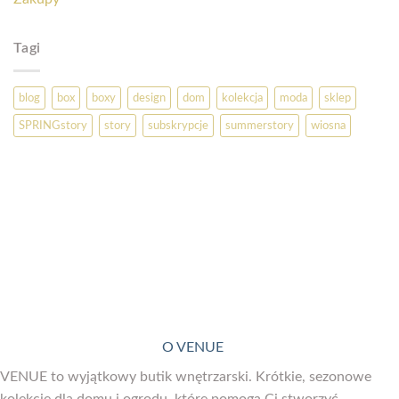
Tagi
blog
box
boxy
design
dom
kolekcja
moda
sklep
SPRINGstory
story
subskrypcje
summerstory
wiosna
O VENUE
VENUE to wyjątkowy butik wnętrzarski. Krótkie, sezonowe
kolekcje dla domu i ogrodu, które pomogą Ci stworzyć