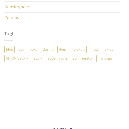
Subskrypcje
Zakupy
Tagi
blog
box
boxy
design
dom
kolekcja
moda
sklep
SPRINGstory
story
subskrypcje
summerstory
wiosna