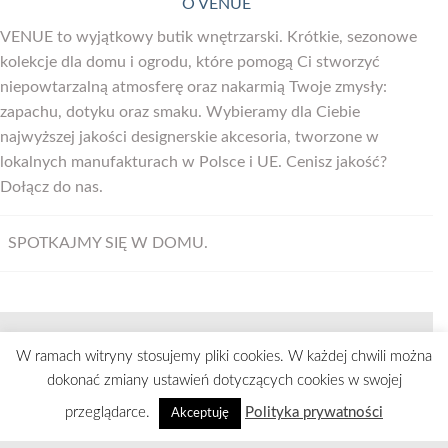
O VENUE
VENUE to wyjątkowy butik wnętrzarski. Krótkie, sezonowe
kolekcje dla domu i ogrodu, które pomogą Ci stworzyć
niepowtarzalną atmosferę oraz nakarmią Twoje zmysły:
zapachu, dotyku oraz smaku. Wybieramy dla Ciebie
najwyższej jakości designerskie akcesoria, tworzone w
lokalnych manufakturach w Polsce i UE. Cenisz jakość?
Dołącz do nas.
SPOTKAJMY SIĘ W DOMU.
Visa
MasterCard
Bank
Maestro
PayU
W ramach witryny stosujemy pliki cookies. W każdej chwili można
Transfer
dokonać zmiany ustawień dotyczących cookies w swojej
STRONA GŁÓWNA
REGULAMIN
ODSTĄPIENIE OD UMOWY
POLITYKA PRYWATNOŚCI
KONTAKT
przeglądarce.
Polityka prywatności
Akceptuję
Wszelkie prawa zastrzeżone 2026 ©
venuestory.pl